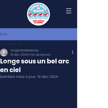
Post
All Posts
longecotedebeaute
All Posts
18 déc. 2024
1 min de lecture
Longe sous un bel arc
Actualités
en ciel
Dernière mise à jour :
19 déc. 2024