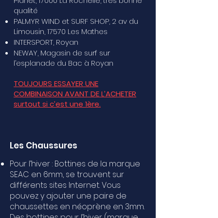
Planet, 17000 La Rochelle, très bonne
qualité
PALMYR WIND et SURF SHOP, 2 av du
Limousin, 17570 Les Mathes
INTERSPORT, Royan
NEWAY, Magasin de surf sur
l’esplanade du Bac à Royan
TOUJOURS ESSAYER UNE
COMBINAISON AVANT DE L’ACHETER
surtout si c’est une 1ère.
Les Chaussures
Pour l’hiver : Bottines de la marque
SEAC en 6mm, se trouvent sur
différents sites Internet. Vous
pouvez y ajouter une paire de
chaussettes en néoprène en 3mm.
Des bottines pour l’hiver (marque