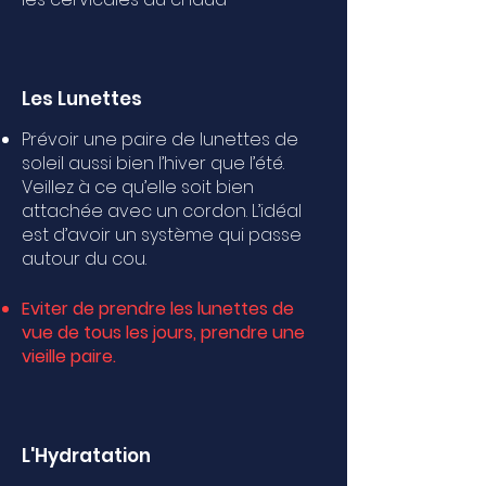
Les Lunettes
Prévoir une paire de lunettes de
soleil aussi bien l’hiver que l’été.
Veillez à ce qu’elle soit bien
attachée avec un cordon. L’idéal
est d’avoir un système qui passe
autour du cou.
Eviter de prendre les lunettes de
vue de tous les jours, prendre une
vieille paire.
L'Hydratation