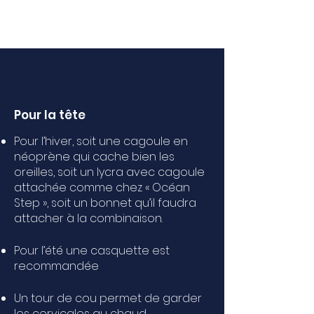
Pour la tête
Pour l’hiver, soit une cagoule en
néoprène qui cache bien les
oreilles, soit un lycra avec cagoule
attachée comme chez « Océan
Step », soit un bonnet qu’il faudra
attacher à la combinaison.
Pour l’été une casquette est
recommandée
Un tour de cou permet de garder
les cervicales au chaud