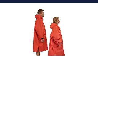
La Fiche individuelle de santé
Il est recommandé de mettre
votre FICHE INDIVIDUELLE SANTÉ dans
une pochette étanche autour de
votre cou
sous la combinaison.
Cette fiche permet en cas de