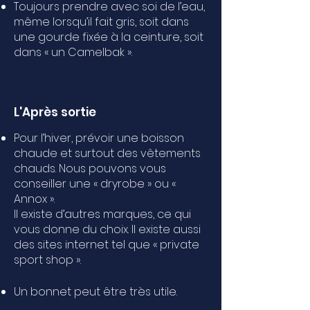
Toujours prendre avec soi de l’eau,
même lorsqu’il fait gris, soit dans
une gourde fixée à la ceinture, soit
dans « un Camelbak ».
L'Après sortie
Pour l’hiver, prévoir une boisson
chaude et surtout des vêtements
chauds. Nous pouvons vous
conseiller une « dryrobe » ou «
Annox ».
Il existe d’autres marques, ce qui
vous donne du choix. Il existe aussi
des sites internet tel que « private
sport shop ».
Un bonnet peut être très utile.