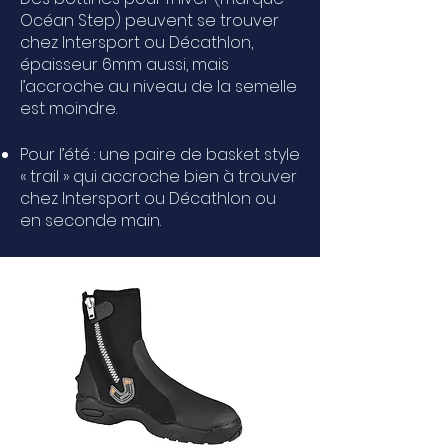
Océan Step) peuvent se trouver
chez Intersport ou Décathlon,
épaisseur 6mm aussi, mais
l’accroche au niveau de la semelle
est moindre.
Pour l’été : une paire de basket style
« trail » qui accroche bien à trouver
chez Intersport ou Décathlon ou
en seconde main.