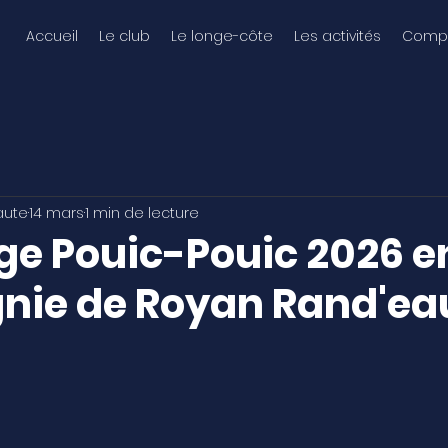
Accueil
Le club
Le longe-côte
Les activités
Compé
aute
14 mars
1 min de lecture
ge Pouic-Pouic 2026 e
ie de Royan Rand'ea