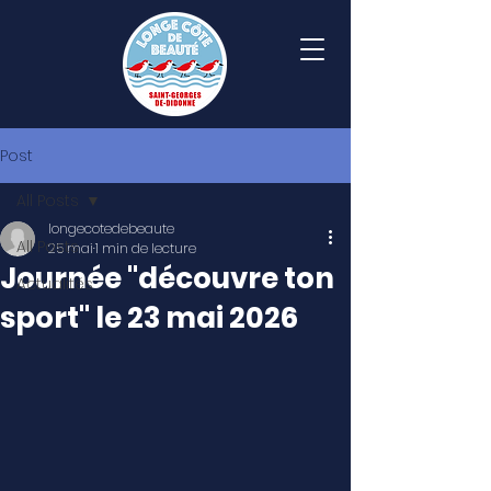
Post
All Posts
longecotedebeaute
All Posts
25 mai
1 min de lecture
Journée "découvre ton
Actualités
sport" le 23 mai 2026